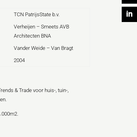
TCN PatrijsState b.v.
Verheijen – Smeets AVB
Architecten BNA
Vander Weide – Van Bragt
2004
nds & Trade voor huis-, tuin-,
en.
8.000m2.