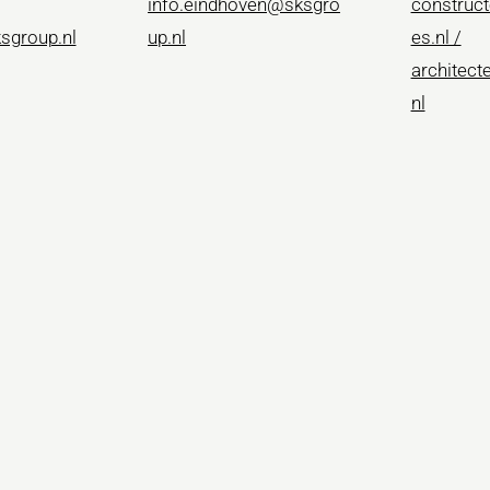
info.eindhoven@sksgro
construc
sgroup.nl
up.nl
es.nl /
architec
nl