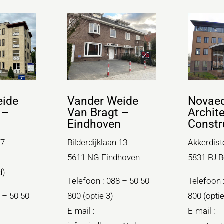
eide
Vander Weide
Novae
 –
Van Bragt –
Archit
Eindhoven
Constr
 7
Bilderdijklaan 13
Akkerdist
5611 NG Eindhoven
5831 PJ 
d)
Telefoon : 088 – 50 50
Telefoon 
 – 50 50
800 (optie 3)
800 (optie
E-mail :
E-mail :