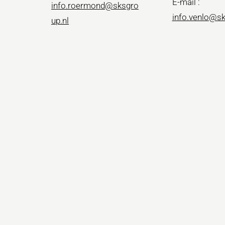
E-mail :
info.roermond@sksgro
info.venlo@sk
up.nl