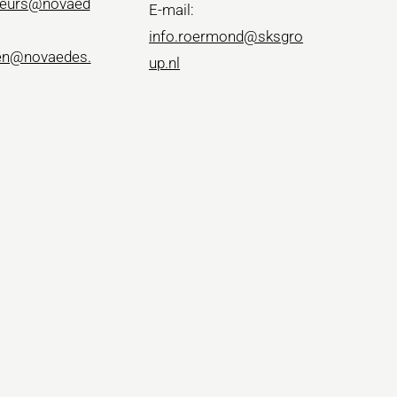
teurs@novaed
E-mail:
info.roermond@sksgro
ten@novaedes.
up.nl