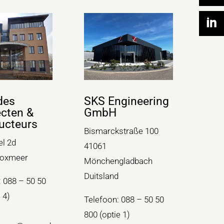
des
SKS Engineering
ecten &
GmbH
ucteurs
Bismarckstraße 100
el 2d
41061
Boxmeer
Mönchengladbach
Duitsland
: 088 – 50 50
 4)
Telefoon: 088 – 50 50
800 (optie 1)