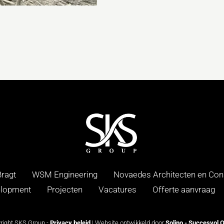
ragt
WSM Engineering
Novaedes Architecten en Con
lopment
Projecten
Vacatures
Offerte aanvraag
right SKS Group -
Privacy beleid
| Website ontwikkeld door
Solino - Succesvol O